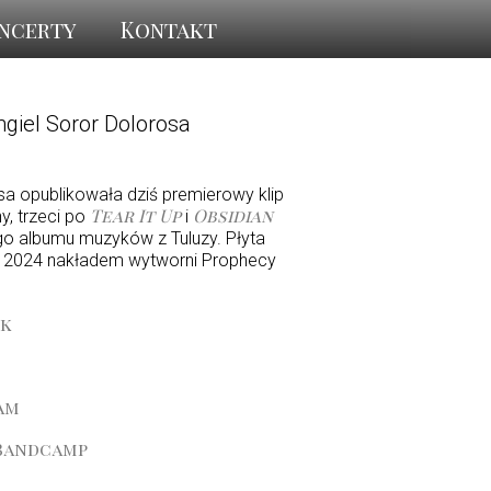
ncerty
Kontakt
ngiel Soror Dolorosa
a opublikowała dziś premierowy klip
Tear It Up
Obsidian
ny, trzeci po
i
ego albumu muzyków z Tuluzy. Płyta
ka 2024 nakładem wytworni Prophecy
ok
am
 Bandcamp