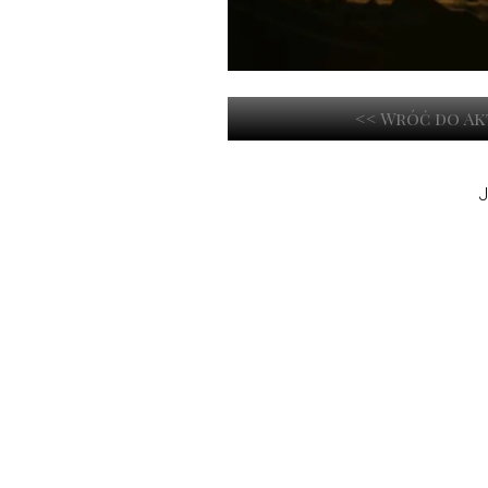
<< Wróć do A
J