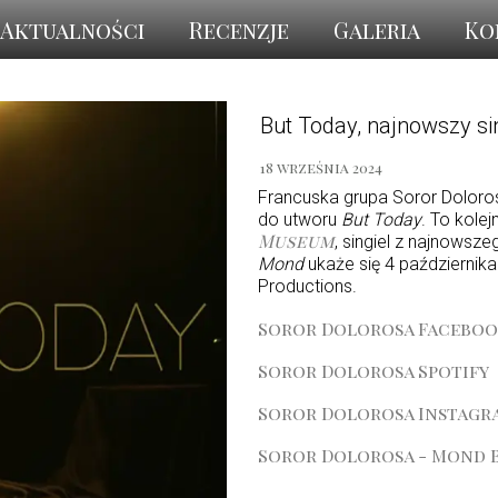
Aktualności
Recenzje
Galeria
Ko
But Today, najnowszy si
18 września 2024
Francuska grupa Soror Doloros
do utworu
But Today
. To kolej
Museum
, singiel z najnowsz
Mond
ukaże się 4 październi
Productions.
Soror Dolorosa Facebo
Soror Dolorosa Spotify
Soror Dolorosa Instagr
Soror Dolorosa - Mond