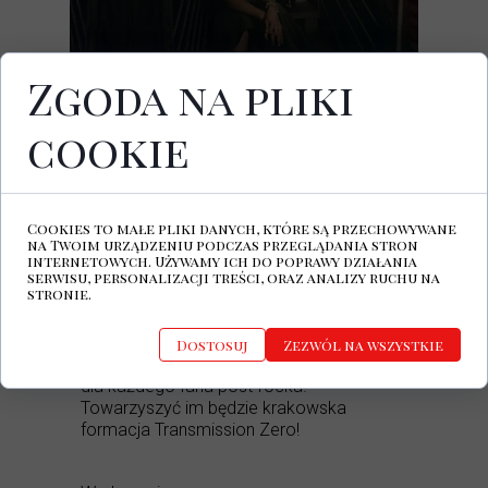
Zgoda na pliki
cookie
02.07.2026
Klub Gwarek Kraków, ul. Reymonta 17
Cookies to małe pliki danych, które są przechowywane
Kliknij i kup bilet.
Bilety -
na Twoim urządzeniu podczas przeglądania stron
internetowych. Używamy ich do poprawy działania
Post-rockowa legenda ameryki łacińskiej
serwisu, personalizacji treści, oraz analizy ruchu na
stronie.
po raz pierwszy w Polsce! AUSTIN TV, już
2 lipca wystąpi na scenie krakowskiego
Klubu Gwarek. Będzie to jedyny koncert w
Dostosuj
Zezwól na wszystkie
Polsce tej formacji, obowiązkowa pozycja
dla każdego fana post-rocka!
Towarzyszyć im będzie krakowska
formacja Transmission Zero!