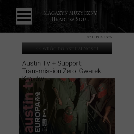
Magazyn Muzyczny
Strona główna
Heart & Soul
Aktualności
Recenzje
02 lipca 2026
Koncerty
<< Wróć do Aktualności
Galeria
Austin TV + Support:
Transmission Zero. Gwarek
Kontakt
Kraków