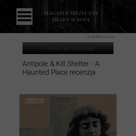
Magazyn Muzyczny
Strona główna
Heart & Soul
Aktualności
29 marca 2021
Recenzje
<< Wróć do Recenzje
Koncerty
Galeria
Antipole & Kill Shelter - A
Haunted Place recenzja
Kontakt