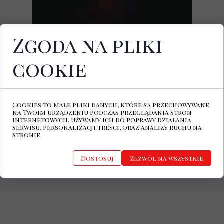
Zgoda na pliki
cookie
Dziś ukazała się najnowszy album
berlińskiego projektu Voyna, za którym
stoją Peer Lebrecht, znany z zespołu
Golden Apes oraz producent muzyczny i
Cookies to małe pliki danych, które są przechowywane
muzyk Thommy Hein.
na Twoim urządzeniu podczas przeglądania stron
internetowych. Używamy ich do poprawy działania
Voyna Facebook
serwisu, personalizacji treści, oraz analizy ruchu na
stronie.
Dostosuj
Zezwól na wszystkie