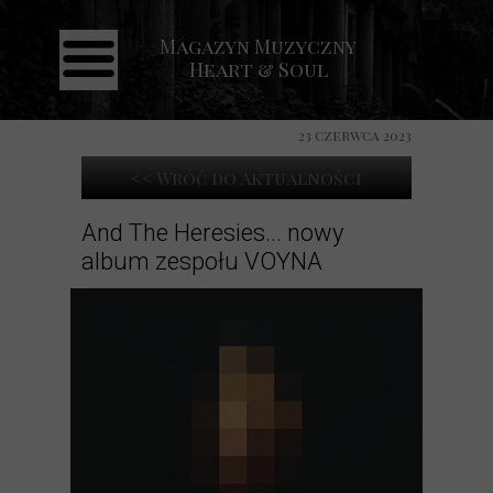
Magazyn Muzyczny
Strona główna
Heart & Soul
Aktualności
Recenzje
23 czerwca 2023
Koncerty
<< Wróć do Aktualności
Galeria
And The Heresies​.​.​. nowy
album zespołu VOYNA
Kontakt