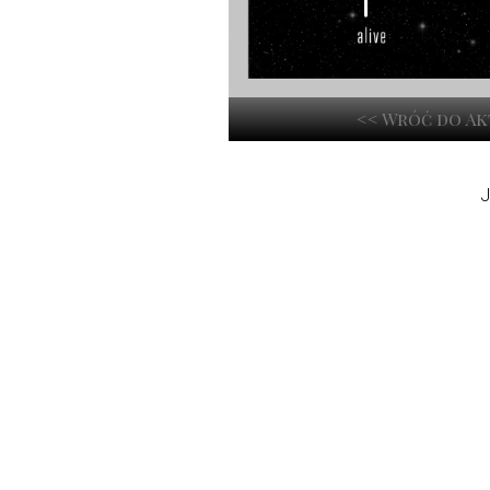
<< Wróć do A
J