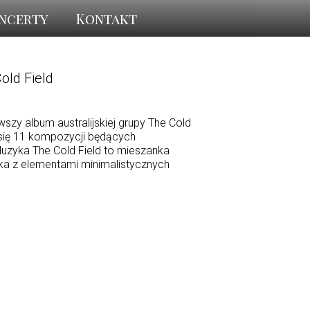
ncerty
Kontakt
old Field
szy album australijskiej grupy The Cold
się 11 kompozycji będących
zyka The Cold Field to mieszanka
unka z elementami minimalistycznych