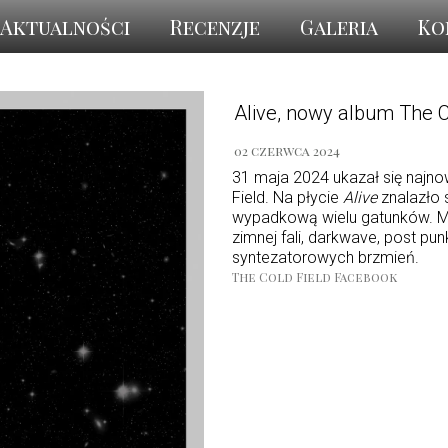
Aktualności
Recenzje
Galeria
Ko
Alive, nowy album The C
02 czerwca 2024
31 maja 2024 ukazał się najnow
Field. Na płycie
Alive
znalazło 
wypadkową wielu gatunków. Mu
zimnej fali, darkwave, post p
syntezatorowych brzmień.
The Cold Field Facebook