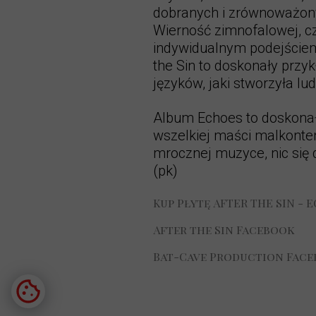
dobranych i zrównoważony
Wierność zimnofalowej, cz
indywidualnym podejściem 
the Sin to doskonały przy
języków, jaki stworzyła lu
Album Echoes to doskonał
wszelkiej maści malkonten
mrocznej muzyce, nic się d
(pk)
Kup Płytę AFTER THE SIN - 
After the Sin Facebook
Bat-Cave Production Fac