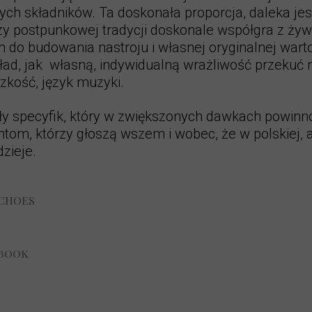
ch składników. Ta doskonała proporcja, daleka jes
y postpunkowej tradycji doskonale współgra z żyw
do budowania nastroju i własnej oryginalnej warto
kład, jak własną, indywidualną wrażliwość przekuć 
dzkość, język muzyki.
y specyfik, który w zwiększonych dawkach powinn
tom, którzy głoszą wszem i wobec, że w polskiej, a
zieje.
ECHOES
ebook