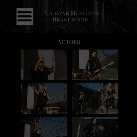
Magazyn Muzyczny
Strona główna
Heart & Soul
Aktualności
Recenzje
Actors
Koncerty
Galeria
Kontakt